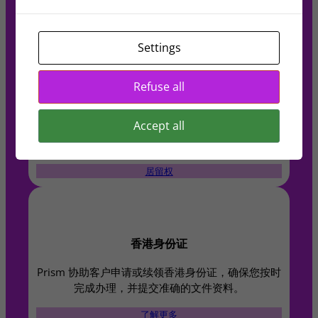
自身具体情况选择最合适的方案。
阅读更多
Settings
Refuse all
居留权
Accept all
我们协助合资格申请人取得香港居留权，确保您可顺
利享有永久居民的各项权益，无后顾之忧。
居留权
香港身份证​
Prism 协助客户申请或续领香港身份证，确保您按时
完成办理，并提交准确的文件资料。
了解更多