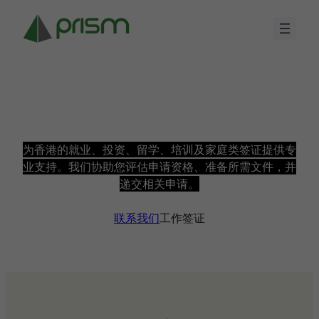
Skip
to
content
香港签证及移民服务
为香港的就业、投资、留学、培训及家庭类签证提供专
业支持。我们协助您评估申请资格、准备所需文件，并
递交相关申请。
联系我们
工作签证